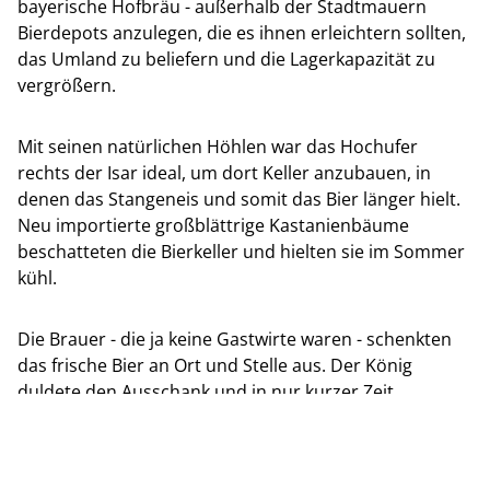
bayerische Hofbräu - außerhalb der Stadtmauern
Bierdepots anzulegen, die es ihnen erleichtern sollten,
das Umland zu beliefern und die Lagerkapazität zu
vergrößern.
Mit seinen natürlichen Höhlen war das Hochufer
rechts der Isar ideal, um dort Keller anzubauen, in
denen das Stangeneis und somit das Bier länger hielt.
Neu importierte großblättrige Kastanienbäume
beschatteten die Bierkeller und hielten sie im Sommer
kühl.
Die Brauer - die ja keine Gastwirte waren - schenkten
das frische Bier an Ort und Stelle aus. Der König
duldete den Ausschank und in nur kurzer Zeit
entwickelte sich die liebgewordene und weltberühmte
Münchner Biergartenkultur.